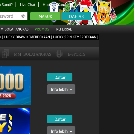
a Sandi?
Live Chat
Hubungi Kami
DAFTAR
M BOLA TANGKAS
PROMOSI
REFERRAL
W KEMERDEKAAN | LUCKY SPIN KEMERDEKAAN | PROMO GOAL 15% MENIT 88+ – AFF CUP (
MM BOLATANGKAS
E-SPORTS
Daftar
Info lebih
Daftar
Info lebih