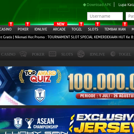
Download APK
Lupa Kat
NEW
 CASINO
POKER
IDNLIVE
ARCADE
TOGEL
SLOTS
TEMBAK IKAN
M
Nikmati Hot Promo : TOURNAMENT SLOT SPECIAL KEMERDEKAAN HUT Ke 81 | LUCKY DRA
 CASINO
POKER
SLOTS
IDNLIVE
TOGEL