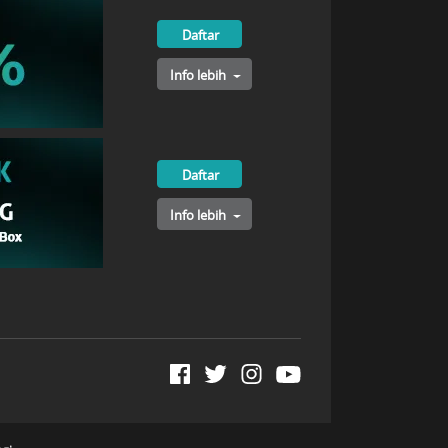
Daftar
Info lebih
Daftar
Info lebih