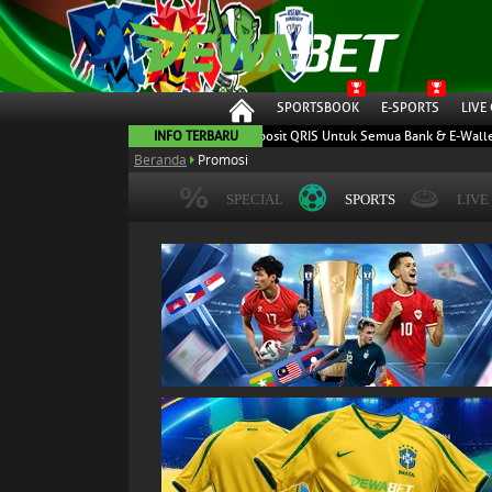
SPORTSBOOK
E-SPORTS
LIVE
Selamat Datang di DEWABET! Deposit QRIS Untuk Semua Bank & E-Wallet Gratis | 
INFO TERBARU
Beranda
Promosi
SPECIAL
SPORTS
LIVE