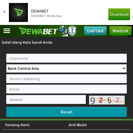
×
DEWABET
Download
DEWABET Mobile App
DAFTAR
MASUK
Setel Ulang Kata Sandi Anda
Reset
Tentang Kami
Anti Blokir