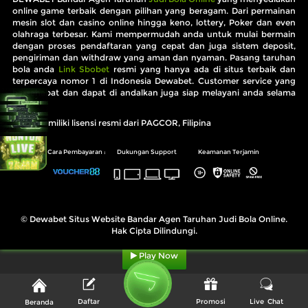
online game terbaik dengan pilihan yang beragam. Dari permainan
mesin slot dan casino online hingga keno, lottery, Poker dan even
olahraga terbesar. Kami mempermudah anda untuk mulai bermain
dengan proses pendaftaran yang cepat dan juga sistem deposit,
pengiriman dan withdraw yang aman dan nyaman. Pasang taruhan
bola anda
Link Sbobet
resmi yang hanya ada di situs terbaik dan
terpercaya nomor 1 di Indonesia Dewabet. Customer service yang
bersahabat dan dapat di andalkan juga siap melayani anda selama
24/7.
Kami memiliki lisensi resmi dari PAGCOR, Filipina
Cara Pembayaran :
Dukungan Support
Keamanan Terjamin
© Dewabet Situs Website Bandar Agen Taruhan Judi Bola Online.
Hak Cipta Dilindungi.
Play Now
Daftar
Promosi
Live Chat
Beranda